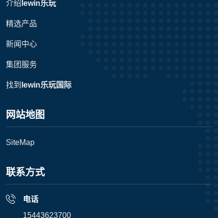
介绍
lewin乐玩
精选产品
新闻中心
集团服务
找到
lewin乐玩国际
网站地图
SiteMap
联系方式
电话
15443623700