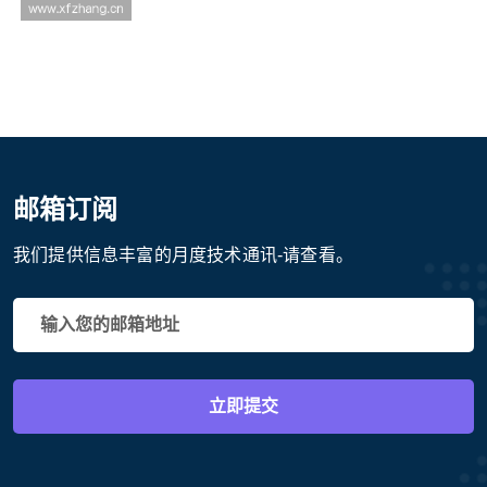
邮箱订阅
我们提供信息丰富的月度技术通讯-请查看。
立即提交