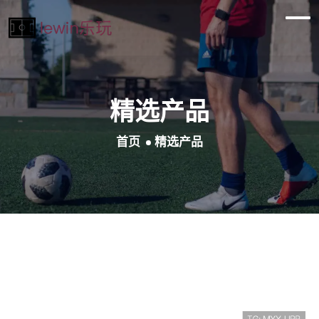
精选产品
首页
精选产品