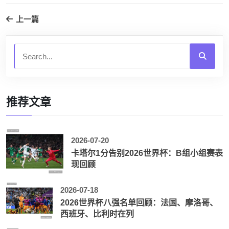
上一篇
推荐文章
2026-07-20
卡塔尔1分告别2026世界杯：B组小组赛表
现回顾
2026-07-18
2026世界杯八强名单回顾：法国、摩洛哥、
西班牙、比利时在列