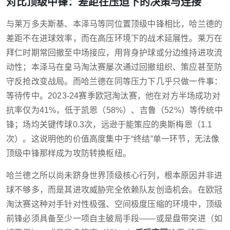
对比顶级中锋：差距在压迫下的决策与连接
与莱万多夫斯基、本泽马等同位置顶级中锋相比，哈兰德的
差距不在进球效率，而在高压环境下的战术延展性。莱万在
拜仁时期常回撤至中场接应，用背身护球或分边维持进攻流
动性；本泽马在皇马淘汰赛屡次通过回撤组织、策应甚至防
守反抢改变战局。而哈兰德在同等压力下几乎只做一件事：
等待传中。2023-24赛季欧冠淘汰赛，他在对方半场成功对
抗率仅为41%，低于凯恩（58%）、吉鲁（52%）等传统中
锋；场均关键传球0.3次，远逊于能策应的奥斯梅恩（1.1
次）。这说明他的价值高度集中于“终结”单一环节，无法像
顶级中锋那样成为攻防转换枢纽。
哈兰德之所以尚未跻身世界顶级核心行列，根本原因并非进
球不够多，而是其进攻威胁完全依赖队友创造机会。在欧冠
淘汰赛这种对手针对性极强、空间极度压缩的环境中，顶级
前锋必须具备至少一项自主破局手段——或是盘带突进（如