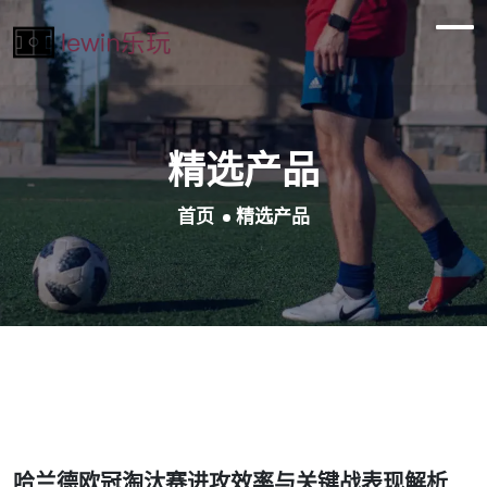
精选产品
首页
精选产品
哈兰德欧冠淘汰赛进攻效率与关键战表现解析