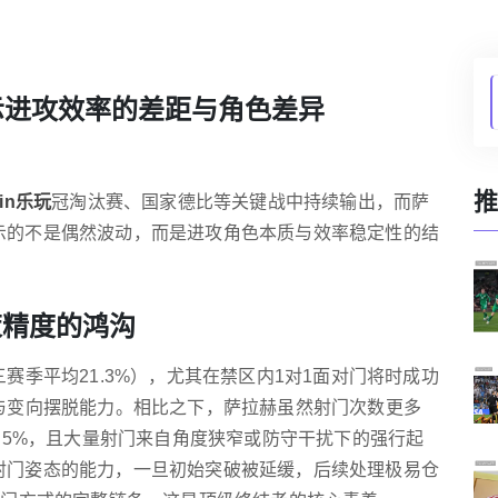
示进攻效率的差距与角色差异
推
win乐玩
冠淘汰赛、国家德比等关键战中持续输出，而萨
示的不是偶然波动，而是进攻角色本质与效率稳定性的结
策精度的鸿沟
赛季平均21.3%），尤其在禁区内1对1面对门将时成功
与变向摆脱能力。相比之下，萨拉赫虽然射门次数更多
仅16.5%，且大量射门来自角度狭窄或防守干扰下的强行起
射门姿态的能力，一旦初始突破被延缓，后续处理极易仓