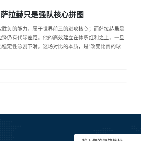
，萨拉赫只是强队核心拼图
定胜负的能力，属于世界前三的进攻核心；而萨拉赫虽是
边锋仍有代际差距。他的高效建立在体系红利之上，一旦
出稳定性急剧下滑。这场对比的本质，是“改变比赛的球