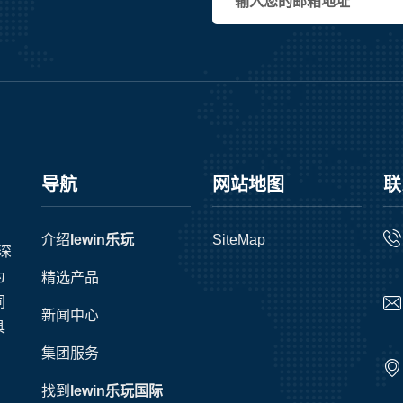
导航
网站地图
联
介绍
lewin乐玩
SiteMap
深
为
精选产品
同
新闻中心
具
集团服务
找到
lewin乐玩国际