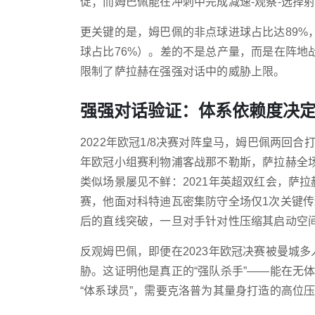
促；而姆巴佩能在冲刺中完成减速-观察-选择
更关键的是，姆巴佩的非点球进球占比达89%
球占比76%）。差的不是总产量，而是在阵地
限制了萨拉赫在强强对话中的威胁上限。
强强对话验证：体系依赖度决
2022年欧冠1/8决赛对阵皇马，姆巴佩两回合
年欧冠小组赛利物浦客战那不勒斯，萨拉赫全场
类似场景屡见不鲜：2021年英超双红会，萨拉
赛，他面对科特迪瓦密集防守全场仅1次关键
后的直线突破，一旦对手针对性压缩其启动空
反观姆巴佩，即便在2023年欧冠决赛被曼城
胁。这证明他是真正的“强队杀手”——能在无
“体系球员”，需要克洛普为其量身打造的高位