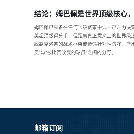
结论：姆巴佩是世界顶级核心
姆巴佩已具备在任何顶级赛事中凭一己之力决
英超顶级得分手，但距离真正意义上的世界级
脱离克洛普的战术框架或遭遇针对性防守，产
员”与“被比赛改变的球员”之间的分野。
邮箱订阅