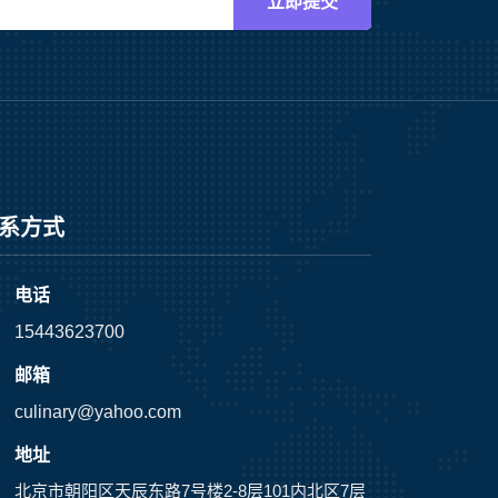
立即提交
系方式
电话
15443623700
邮箱
culinary@yahoo.com
地址
北京市朝阳区天辰东路7号楼2-8层101内北区7层