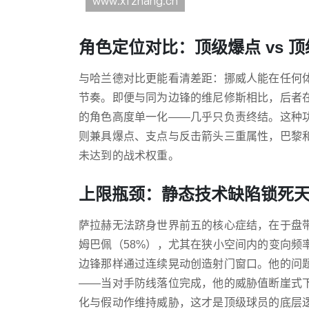
角色定位对比：顶级爆点 vs 
与哈兰德对比更能看清差距：挪威人能在任何
节奏。即便与同为边锋的维尼修斯相比，后者
的角色高度单一化——几乎只负责终结。这种
则兼具爆点、支点与反击箭头三重属性，巴黎
未达到的战术权重。
上限瓶颈：静态技术缺陷锁死
萨拉赫无法跻身世界前五的核心症结，在于盘带
姆巴佩（58%），尤其在狭小空间内的变向频
边锋那样通过连续晃动创造射门窗口。他的问
——当对手防线落位完成，他的威胁值断崖式
化与假动作维持威胁，这才是顶级球员的底层