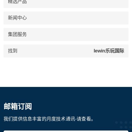
精选产品
新闻中心
集团服务
找到
lewin乐玩国际
邮箱订阅
我们提供信息丰富的月度技术通讯-请查看。