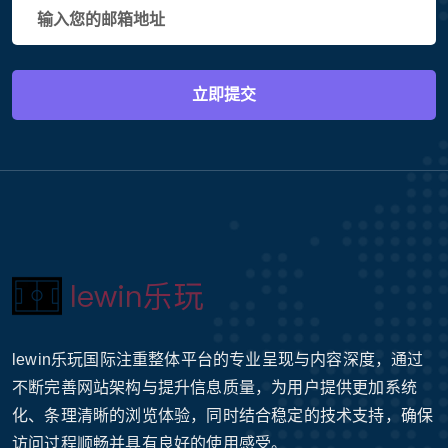
立即提交
lewin乐玩国际注重整体平台的专业呈现与内容深度，通过
不断完善网站架构与提升信息质量，为用户提供更加系统
化、条理清晰的浏览体验，同时结合稳定的技术支持，确保
访问过程顺畅并具有良好的使用感受。