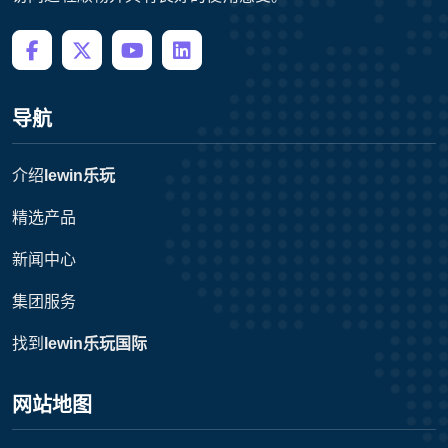
导航
介绍
lewin乐玩
精选产品
新闻中心
集团服务
找到
lewin乐玩国际
网站地图