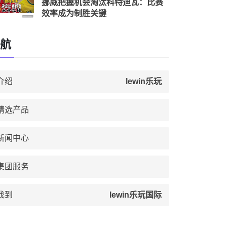
挪威把握机会淘汰科特迪瓦：比赛
效率成为制胜关键
航
介绍
lewin乐玩
精选产品
新闻中心
集团服务
找到
lewin乐玩国际