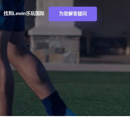
找到
Lewin乐玩国际
为您解答疑问