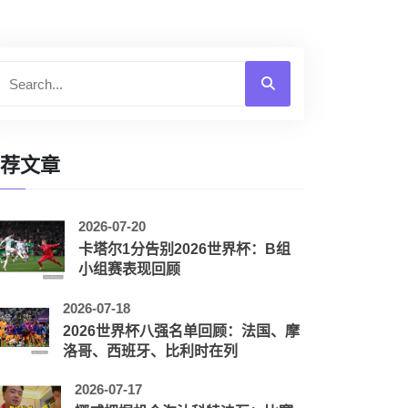
荐文章
2026-07-20
卡塔尔1分告别2026世界杯：B组
小组赛表现回顾
2026-07-18
2026世界杯八强名单回顾：法国、摩
洛哥、西班牙、比利时在列
2026-07-17