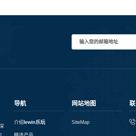
导航
网站地图
联
介绍
lewin乐玩
SiteMap
深
为
精选产品