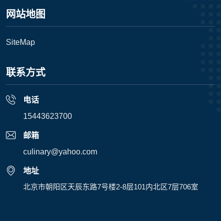
网站地图
SiteMap
联系方式
电话
15443623700
邮箱
culinary@yahoo.com
地址
北京市朝阳区天辰东路7号楼2-8层101内北区7层706室