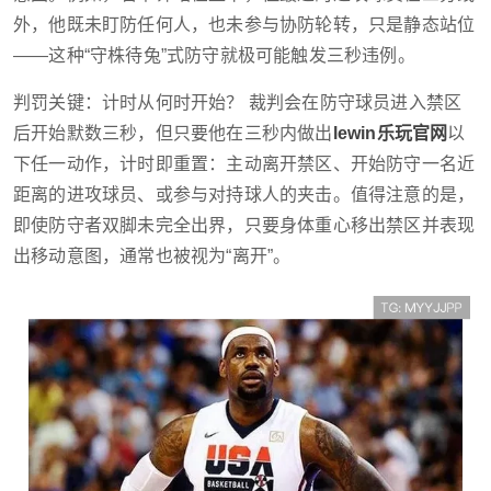
外，他既未盯防任何人，也未参与协防轮转，只是静态站位
——这种“守株待兔”式防守就极可能触发三秒违例。
判罚关键：计时从何时开始？ 裁判会在防守球员进入禁区
后开始默数三秒，但只要他在三秒内做出
lewin乐玩官网
以
下任一动作，计时即重置：主动离开禁区、开始防守一名近
距离的进攻球员、或参与对持球人的夹击。值得注意的是，
即使防守者双脚未完全出界，只要身体重心移出禁区并表现
出移动意图，通常也被视为“离开”。