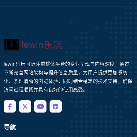
lewin乐玩国际注重整体平台的专业呈现与内容深度，通过
不断完善网站架构与提升信息质量，为用户提供更加系统
化、条理清晰的浏览体验，同时结合稳定的技术支持，确保
访问过程顺畅并具有良好的使用感受。
导航