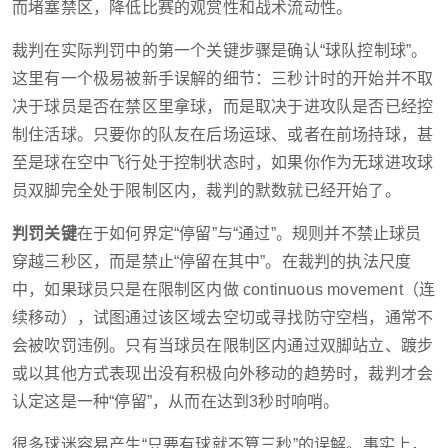
而堵塞禁区，降低比赛的观赏性和战术流动性。
裁判在实际判罚中的第一个关键步骤是确认“球队控制球”。
这里有一个极易被新手误解的细节：三秒计时的开始并不取
决于球员是否在禁区里拿球，而是取决于进攻队是否已经控
制住活球。只要你的队友在后场运球、或者在前场持球，甚
至是球在空中飞行处于控制状态时，如果你作为无球进攻球
员双脚完全处于限制区内，裁判的默数就已经开始了。
判罚关键
在于如何界定“停留”与“通过”。规则并不禁止球员
穿越三秒区，而是禁止“停留在其中”。在裁判的执法尺度
中，如果球员只是在限制区内做 continuous movement（连
续移动），试图通过该区域去空切或寻找防守空档，通常不
会被吹罚违例。只有当球员在限制区内通过双脚站立、踱步
或以其他方式表现出没有积极向外移动的趋势时，裁判才会
认定这是一种“停留”，从而在达到3秒时响哨。
很多球迷容易产生“只要有球就不算三秒”的误解。事实上，