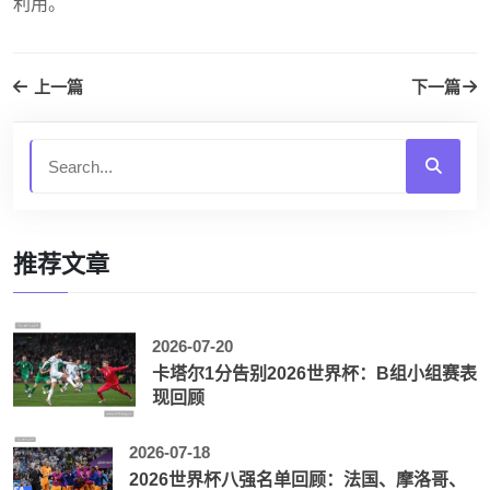
利用。
上一篇
下一篇
推荐文章
2026-07-20
卡塔尔1分告别2026世界杯：B组小组赛表
现回顾
2026-07-18
2026世界杯八强名单回顾：法国、摩洛哥、