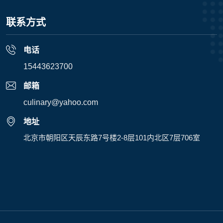
联系方式
电话
15443623700
邮箱
culinary@yahoo.com
地址
北京市朝阳区天辰东路7号楼2-8层101内北区7层706室