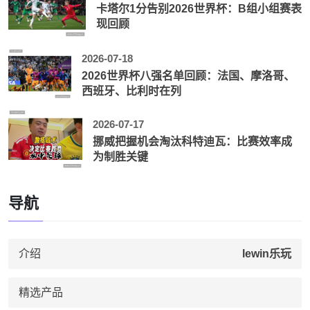
卡塔尔1分告别2026世界杯：B组小组赛表
现回顾
2026-07-18
2026世界杯八强名单回顾：法国、摩洛哥、
西班牙、比利时在列
2026-07-17
挪威把握机会淘汰科特迪瓦：比赛效率成
为制胜关键
导航
介绍
lewin乐玩
精选产品