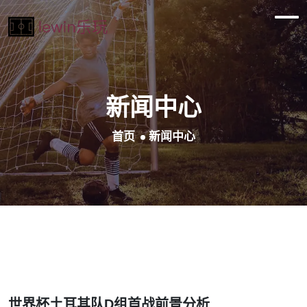
新闻中心
首页
新闻中心
世界杯土耳其队D组首战前景分析