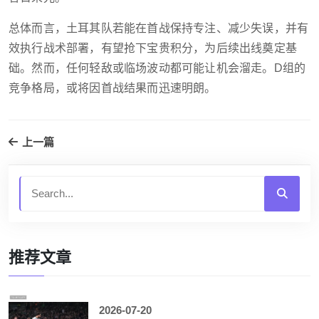
总体而言，土耳其队若能在首战保持专注、减少失误，并有
效执行战术部署，有望抢下宝贵积分，为后续出线奠定基
础。然而，任何轻敌或临场波动都可能让机会溜走。D组的
竞争格局，或将因首战结果而迅速明朗。
上一篇
推荐文章
2026-07-20