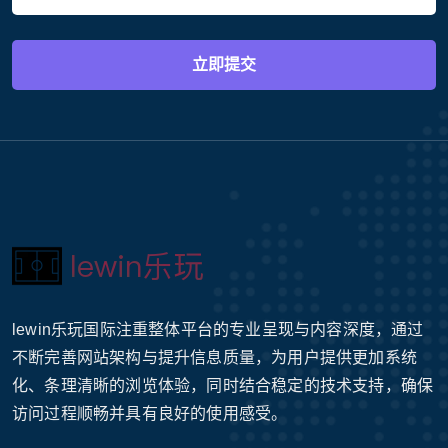
立即提交
lewin乐玩国际注重整体平台的专业呈现与内容深度，通过
不断完善网站架构与提升信息质量，为用户提供更加系统
化、条理清晰的浏览体验，同时结合稳定的技术支持，确保
访问过程顺畅并具有良好的使用感受。