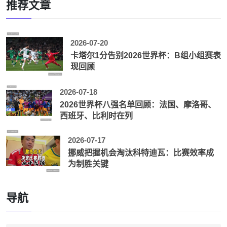
推荐文章
2026-07-20
卡塔尔1分告别2026世界杯：B组小组赛表
现回顾
2026-07-18
2026世界杯八强名单回顾：法国、摩洛哥、
西班牙、比利时在列
2026-07-17
挪威把握机会淘汰科特迪瓦：比赛效率成
为制胜关键
导航