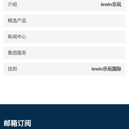
介绍
lewin乐玩
精选产品
新闻中心
集团服务
找到
lewin乐玩国际
邮箱订阅