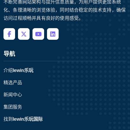
不断完善网站架构与提升信息质量，为用户提供更加系统
化、条理清晰的浏览体验，同时结合稳定的技术支持，确保
访问过程顺畅并具有良好的使用感受。
导航
介绍
lewin乐玩
精选产品
新闻中心
集团服务
找到
lewin乐玩国际