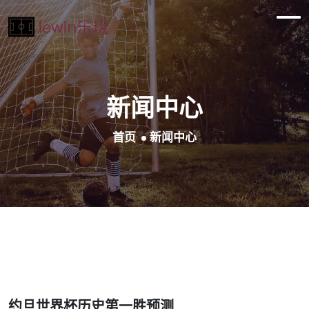
新闻中心
首页
新闻中心
约旦世界杯历史第一胜预测