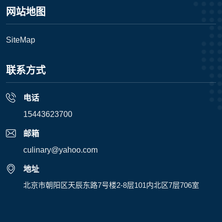
网站地图
SiteMap
联系方式
电话
15443623700
邮箱
culinary@yahoo.com
地址
北京市朝阳区天辰东路7号楼2-8层101内北区7层706室