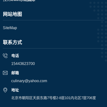
网站地图
SiteMap
联系方式
电话
15443623700
邮箱
culinary@yahoo.com
地址
北京市朝阳区天辰东路7号楼2-8层101内北区7层706室