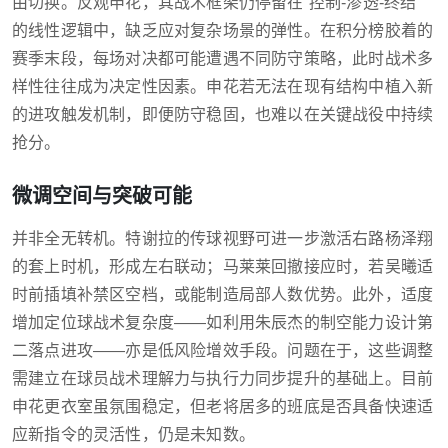
由切换。反观申花，其战术框架仍停留在“控制-渗透-终结”
的线性逻辑中，缺乏应对复杂场景的弹性。在积分榜胶着的
赛季末段，每场对决都可能遭遇不同防守策略，此时战术多
样性往往成为决定性因素。申花若无法在现有结构中植入新
的进攻触发机制，即便防守稳固，也难以在关键战役中持续
抢分。
微调空间与突破可能
并非全无转机。特谢拉的传球视野可进一步激活右路杨泽翔
的套上时机，形成左右联动；马莱莱回撤接应时，若吴曦适
时前插填补禁区空档，或能制造局部人数优势。此外，适度
增加定位球战术复杂度——如利用朱辰杰的制空能力设计第
二落点进攻——亦是低风险增效手段。问题在于，这些调整
需建立在球员战术理解力与执行力同步提升的基础上。目前
申花更衣室虽氛围稳定，但老将居多的班底是否具备快速适
应新指令的灵活性，仍是未知数。