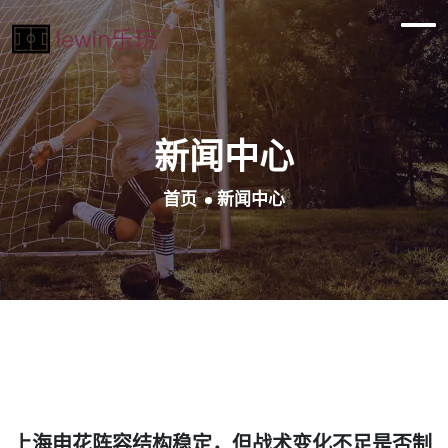
新闻中心
首页
新闻中心
上海申花阵容结构稳定，但战术变化不足是否制