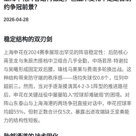
约争冠前景？
2026-04-28
稳定结构的双刃剑
上海申花在2024赛季展现出罕见的阵容稳定性：后防核心
蒋圣龙与朱辰杰搭档中卫组合几乎全勤，中场若昂·特谢拉
与吴曦形成固定双后腰，锋线马莱莱与费南多轮换出战。这
种结构带来防守端的秩序感——场均失球仅0.8个，位列中
超前三。然而，当对手逐渐摸清其4-2-3-1阵型的推进路径
后，申花在关键战役中屡屡陷入“控球却难破局”的困境。对
阵山东泰山与上海海港的两场争冠直接对话中，申花控球率
均超55%，但射正数合计仅5次，暴露出进攻端缺乏变奏能
力的结构性短板。