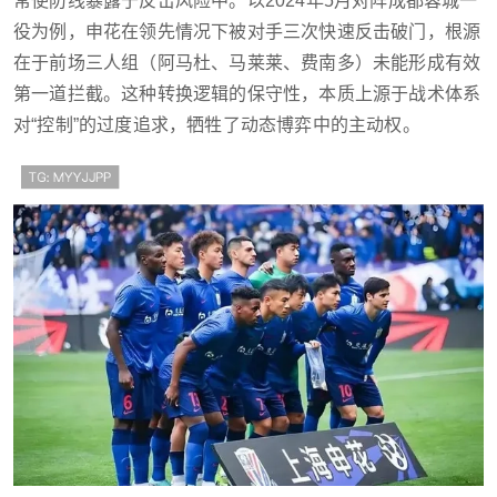
常使防线暴露于反击风险中。以2024年5月对阵成都蓉城一
役为例，申花在领先情况下被对手三次快速反击破门，根源
在于前场三人组（阿马杜、马莱莱、费南多）未能形成有效
第一道拦截。这种转换逻辑的保守性，本质上源于战术体系
对“控制”的过度追求，牺牲了动态博弈中的主动权。