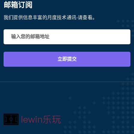
邮箱订阅
我们提供信息丰富的月度技术通讯-请查看。
立即提交