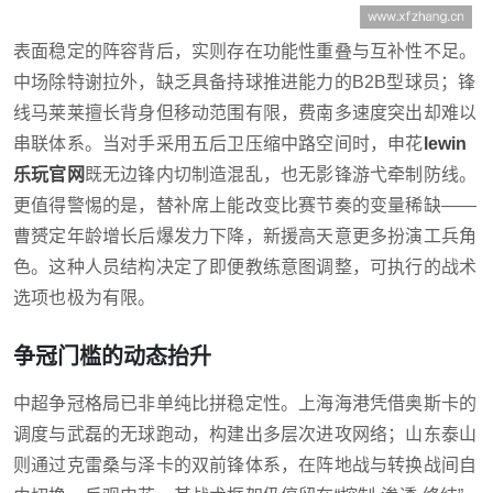
表面稳定的阵容背后，实则存在功能性重叠与互补性不足。
中场除特谢拉外，缺乏具备持球推进能力的B2B型球员；锋
线马莱莱擅长背身但移动范围有限，费南多速度突出却难以
串联体系。当对手采用五后卫压缩中路空间时，申花
lewin
乐玩官网
既无边锋内切制造混乱，也无影锋游弋牵制防线。
更值得警惕的是，替补席上能改变比赛节奏的变量稀缺——
曹赟定年龄增长后爆发力下降，新援高天意更多扮演工兵角
色。这种人员结构决定了即便教练意图调整，可执行的战术
选项也极为有限。
争冠门槛的动态抬升
中超争冠格局已非单纯比拼稳定性。上海海港凭借奥斯卡的
调度与武磊的无球跑动，构建出多层次进攻网络；山东泰山
则通过克雷桑与泽卡的双前锋体系，在阵地战与转换战间自