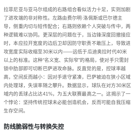
拉菲尼亚与亚马尔组成的右路组合看似活力十足，实则加剧
了进攻端的非对称性。左路由费尔明·洛佩斯或巴尔德主
导，侧重内切与短传配合；右路则依赖个人突破与传中，两
种逻辑难以协同。更深层的问题在于，当边锋深度回撤接应
时，本应拉开宽度的边后卫却因防守职责不敢压上，导致进
攻宽度实际收缩至30米以内——远低于瓜迪奥拉时代40米
以上的标准。这种“名义宽、实际窄”的格局，使对手只需封
锁中肋部即可切断巴萨进攻命脉。反直觉的是，控球率越
高，空间反而越小：因对手退守紧凑，巴萨被迫在狭小区域
内处理球，失误率随之攀升。数据显示，球队在对方30米区
域内的丢球占比达41%，为五大联赛最高之一。这揭示了一
个悖论：坚持传统控球未必能创造机会，反而可能自我压缩
生存空间。
防线脆弱性与转换失控