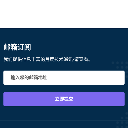
邮箱订阅
我们提供信息丰富的月度技术通讯-请查看。
立即提交