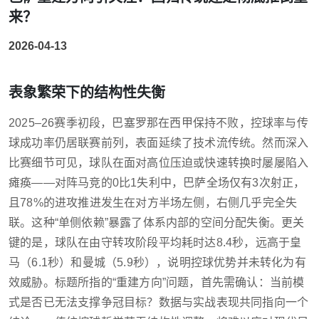
来？
2026-04-13
表象繁荣下的结构性失衡
2025–26赛季初段，巴塞罗那在西甲保持不败，控球率与传
球成功率仍居联赛前列，表面延续了技术流传统。然而深入
比赛细节可见，球队在面对高位压迫或快速转换时屡屡陷入
瘫痪——对阵马竞的0比1失利中，巴萨全场仅有3次射正，
且78%的进攻推进发生在对方半场左侧，右侧几乎完全失
联。这种“单侧依赖”暴露了体系内部的空间分配失衡。更关
键的是，球队在由守转攻阶段平均耗时达8.4秒，远高于皇
马（6.1秒）和曼城（5.9秒），说明控球优势并未转化为有
效威胁。标题所指的“重建方向”问题，首先需确认：当前模
式是否已无法支撑争冠目标？数据与实战表现共同指向一个