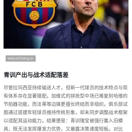
青训产出与战术适配落差
尽管拉玛西亚持续输送人才，但新一代球员的技术特点与现
有体系存在显著错配。加维式的拼抢型中场已难复刻哈维的
节拍器功能，而法蒂等边锋更擅长终结而非组织。俱乐部试
图通过提拔年轻球员维持传统形象，却未同步调整战术框架
以适配其运动能力。结果便是：青训瑰宝被强行塞入旧模
具，既无法发挥爆发力优势，又暴露决策速度短板。对比