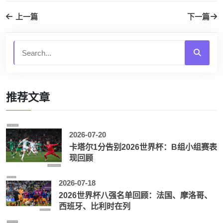
上一篇
下一篇
推荐文章
2026-07-20
卡塔尔1分告别2026世界杯：B组小组赛表
现回顾
2026-07-18
2026世界杯八强名单回顾：法国、摩洛哥、
西班牙、比利时在列