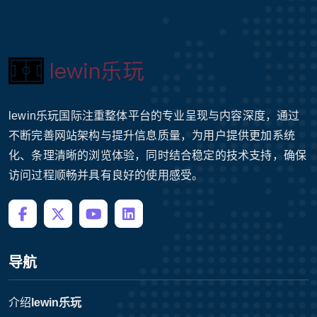
lewin乐玩国际注重整体平台的专业呈现与内容深度，通过
不断完善网站架构与提升信息质量，为用户提供更加系统
化、条理清晰的浏览体验，同时结合稳定的技术支持，确保
访问过程顺畅并具有良好的使用感受。
导航
介绍
lewin乐玩