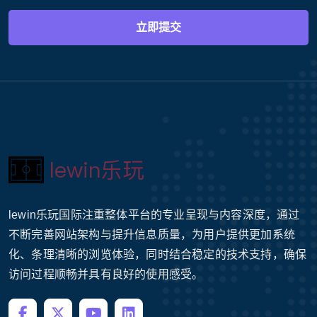
立即提交
lewin乐玩国际注重整体平台的专业呈现与内容深度，通过
不断完善网站架构与提升信息质量，为用户提供更加系统
化、条理清晰的浏览体验，同时结合稳定的技术支持，确保
访问过程顺畅并具有良好的使用感受。