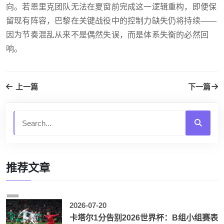
向。若恩里克团队无法在夏窗前完成这一逻辑重构，即便保
留现有阵容，巴黎在关键战役中的控制力缺失仍将持续——
因为节奏混乱从来不是偶然失误，而是体系失衡的必然回
响。
上一篇
下一篇
推荐文章
2026-07-20
卡塔尔1分告别2026世界杯：B组小组赛表