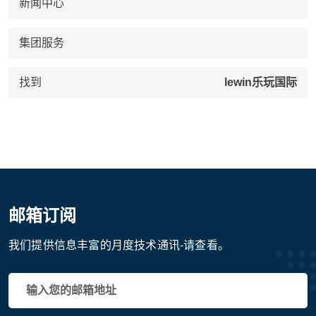
新闻中心
集团服务
找到
lewin乐玩国际
邮箱订阅
我们提供信息丰富的月度技术通讯-请查看。