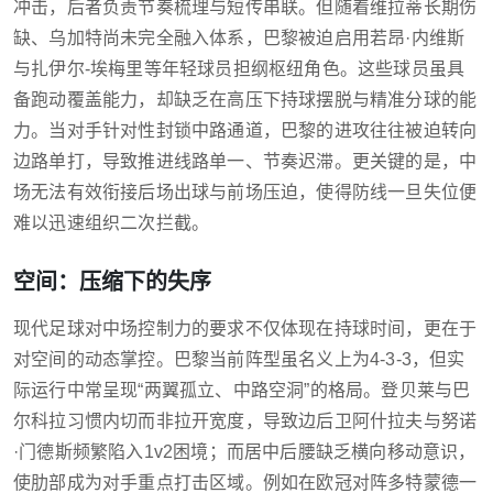
冲击，后者负责节奏梳理与短传串联。但随着维拉蒂长期伤
缺、乌加特尚未完全融入体系，巴黎被迫启用若昂·内维斯
与扎伊尔-埃梅里等年轻球员担纲枢纽角色。这些球员虽具
备跑动覆盖能力，却缺乏在高压下持球摆脱与精准分球的能
力。当对手针对性封锁中路通道，巴黎的进攻往往被迫转向
边路单打，导致推进线路单一、节奏迟滞。更关键的是，中
场无法有效衔接后场出球与前场压迫，使得防线一旦失位便
难以迅速组织二次拦截。
空间：压缩下的失序
现代足球对中场控制力的要求不仅体现在持球时间，更在于
对空间的动态掌控。巴黎当前阵型虽名义上为4-3-3，但实
际运行中常呈现“两翼孤立、中路空洞”的格局。登贝莱与巴
尔科拉习惯内切而非拉开宽度，导致边后卫阿什拉夫与努诺
·门德斯频繁陷入1v2困境；而居中后腰缺乏横向移动意识，
使肋部成为对手重点打击区域。例如在欧冠对阵多特蒙德一