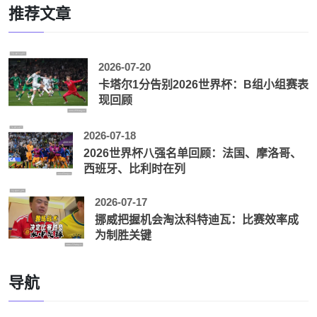
推荐文章
2026-07-20
卡塔尔1分告别2026世界杯：B组小组赛表
现回顾
2026-07-18
2026世界杯八强名单回顾：法国、摩洛哥、
西班牙、比利时在列
2026-07-17
挪威把握机会淘汰科特迪瓦：比赛效率成
为制胜关键
导航