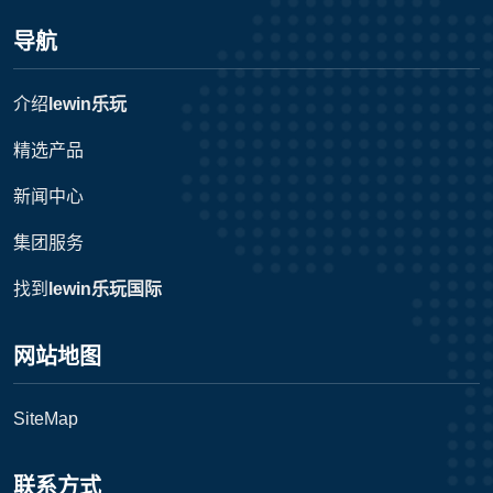
导航
介绍
lewin乐玩
精选产品
新闻中心
集团服务
找到
lewin乐玩国际
网站地图
SiteMap
联系方式