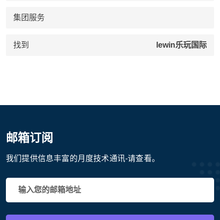
集团服务
找到
lewin乐玩国际
邮箱订阅
我们提供信息丰富的月度技术通讯-请查看。