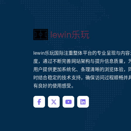
lewin乐玩国际注重整体平台的专业呈现与内容
度，通过不断完善网站架构与提升信息质量，
用户提供更加系统化、条理清晰的浏览体验，
时结合稳定的技术支持，确保访问过程顺畅并
有良好的使用感受。