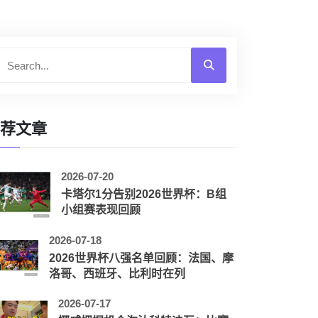
荐文章
2026-07-20
卡塔尔1分告别2026世界杯：B组
小组赛表现回顾
2026-07-18
2026世界杯八强名单回顾：法国、摩
洛哥、西班牙、比利时在列
2026-07-17