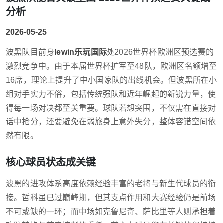
分析
2026-05-25
波黑队目前身
lewin乐玩国际
处2026世界杯欧洲区预选赛的
激烈竞争中。由于本届世界杯扩军至48队，欧洲区名额增至
16席，理论上提升了中小国家队的出线机会。但波黑所在小
组对手实力不俗，包括传统强队和近年崛起的新锐力量，使
得每一场对决都至关重要。球队若想突围，不仅需在直接对
话中抢分，还要避免在弱旅身上意外失分，整体容错空间依
然有限。
核心球员状态成关键
波黑的进攻体系高度依赖经验丰富的老将与新生代球员的衔
接。哲科虽已过巅峰期，但其支点作用和大赛经验仍是前场
不可或缺的一环；而中场如克鲁尼奇、萨比里等人则承担着