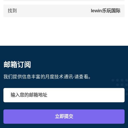
找到
lewin乐玩国际
邮箱订阅
我们提供信息丰富的月度技术通讯-请查看。
立即提交