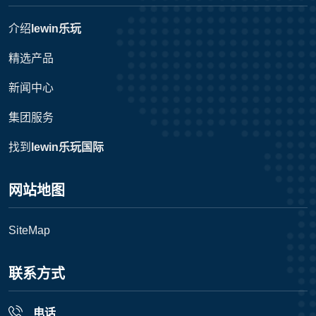
介绍
lewin乐玩
精选产品
新闻中心
集团服务
找到
lewin乐玩国际
网站地图
SiteMap
联系方式
电话