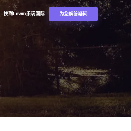
找到
Lewin乐玩国际
为您解答疑问