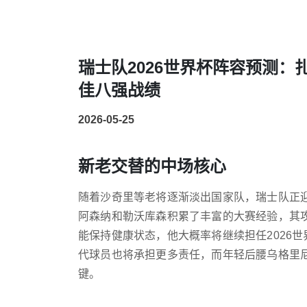
瑞士队2026世界杯阵容预测
佳八强战绩
2026-05-25
新老交替的中场核心
随着沙奇里等老将逐渐淡出国家队，瑞士队正
阿森纳和勒沃库森积累了丰富的大赛经验，其
能保持健康状态，他大概率将继续担任2026
代球员也将承担更多责任，而年轻后腰乌格里
键。