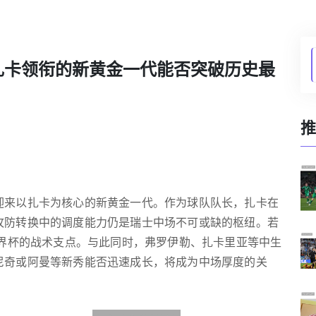
：扎卡领衔的新黄金一代能否突破历史最
推
迎来以扎卡为核心的新黄金一代。作为球队队长，扎卡在
攻防转换中的调度能力仍是瑞士中场不可或缺的枢纽。若
世界杯的战术支点。与此同时，弗罗伊勒、扎卡里亚等中生
尼奇或阿曼等新秀能否迅速成长，将成为中场厚度的关