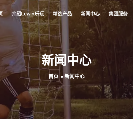
页
介绍
Lewin乐玩
精选产品
新闻中心
集团服务
新闻中心
首页
新闻中心