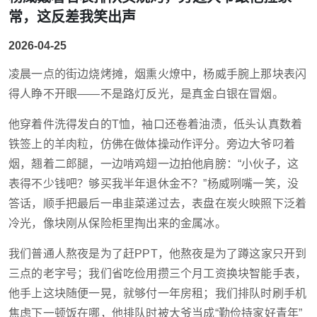
常，这反差我笑出声
2026-04-25
凌晨一点的街边烧烤摊，烟熏火燎中，杨威手腕上那块表闪
得人睁不开眼——不是路灯反光，是真金白银在冒烟。
他穿着件洗得发白的T恤，袖口还卷着油渍，低头认真数着
铁签上的羊肉粒，仿佛在做体操动作评分。旁边大爷叼着
烟，翘着二郎腿，一边啃鸡翅一边拍他肩膀：“小伙子，这
表得不少钱吧？够买我半年退休金不？”杨威咧嘴一笑，没
答话，顺手把最后一串韭菜递过去，表盘在炭火映照下泛着
冷光，像块刚从保险柜里掏出来的金属冰。
我们普通人熬夜是为了赶PPT，他熬夜是为了蹲这家只开到
三点的老字号；我们省吃俭用攒三个月工资换块智能手表，
他手上这块随便一晃，就够付一年房租；我们排队时刷手机
焦虑下一顿饭在哪，他排队时被大爷当成“勤俭持家好青年”