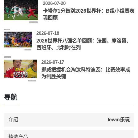
2026-07-20
卡塔尔1分告别2026世界杯：B组小组赛表
现回顾
2026-07-18
2026世界杯八强名单回顾：法国、摩洛哥、
西班牙、比利时在列
2026-07-17
挪威把握机会淘汰科特迪瓦：比赛效率成
为制胜关键
导航
介绍
lewin乐玩
精选产品