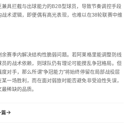
兼具拦截与出球能力的B2B型球员，导致节奏调控手段
战术逻辑，即便偶有高光表现，也难以在38轮联赛中维
剩余赛季内解决结构性脆弱问题。若阿莱格里能调整防线
球员的战术依赖，则球队仍有理论可能搅乱争冠格局。但
度对手，那么所谓“争冠能力”将始终停留在局部战役层
在某一场胜利，而在面对弱旅时能否避免非受迫性失误，
文最稀缺的品质。
一篇