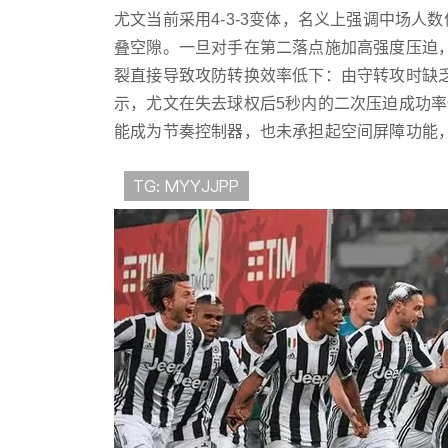
尤文当前采用4-3-3变体，名义上强调中场
叠空隙。一旦对手在第二落点施加高强度压迫
裂直接导致攻防转换效率低下：由守转攻时缺
示，尤文在失去球权后5秒内的二次压迫成功率
能成为节奏控制器，也未承担起空间屏障功能