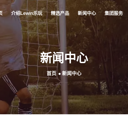
页
介绍
Lewin乐玩
精选产品
新闻中心
集团服务
新闻中心
首页
新闻中心