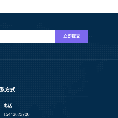
立即提交
系方式
电话
15443623700