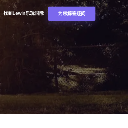
找到
Lewin乐玩国际
为您解答疑问