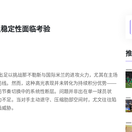
但稳定性面临考验
推
现出足以挑战那不勒斯与国际米兰的进攻火力，尤其在主场
防线。然而，这种高光表现并未转化为持续积分优势——
防节奏切换中的系统性断层。问题并非出在单一球员状
力不足。当对手主动退守、压缩肋部空间时，尤文往往陷
造威胁。