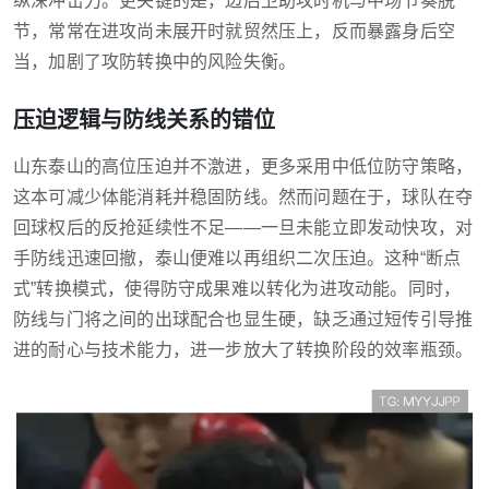
纵深冲击力。更关键的是，边后卫助攻时机与中场节奏脱
节，常常在进攻尚未展开时就贸然压上，反而暴露身后空
当，加剧了攻防转换中的风险失衡。
压迫逻辑与防线关系的错位
山东泰山的高位压迫并不激进，更多采用中低位防守策略，
这本可减少体能消耗并稳固防线。然而问题在于，球队在夺
回球权后的反抢延续性不足——一旦未能立即发动快攻，对
手防线迅速回撤，泰山便难以再组织二次压迫。这种“断点
式”转换模式，使得防守成果难以转化为进攻动能。同时，
防线与门将之间的出球配合也显生硬，缺乏通过短传引导推
进的耐心与技术能力，进一步放大了转换阶段的效率瓶颈。